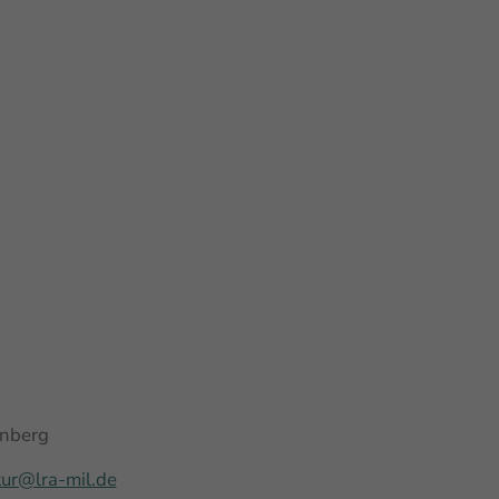
enberg
tur@lra-mil.de